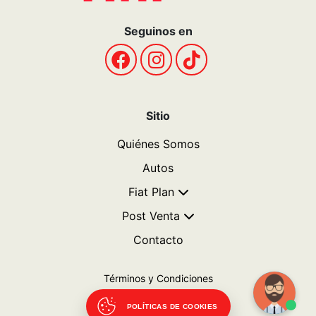
Seguinos en
Sitio
Quiénes Somos
Autos
Fiat Plan
Post Venta
Contacto
Términos y Condiciones
Politicas de privacidad
POLÍTICAS DE COOKIES
Libro de quejas